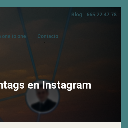
Blog
665 22 47 78
 one to one
Contacto
htags en Instagram